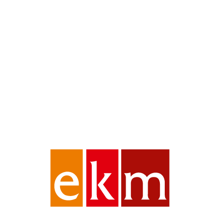
Pierre Cardin Graniks Diamond Cook
Gri 7 Parça Tencere Seti
Ürün Kodu:
1500023294