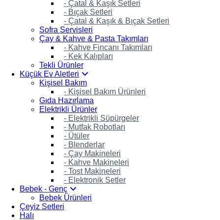
- Çatal & Kaşık Setleri
- Bıçak Setleri
- Çatal & Kaşık & Bıçak Setleri
Sofra Servisleri
Çay & Kahve & Pasta Takımları
- Kahve Fincanı Takımları
- Kek Kalıpları
Tekli Ürünler
Küçük Ev Aletleri
Kişisel Bakım
- Kişisel Bakım Ürünleri
Gıda Hazırlama
Elektrikli Ürünler
- Elektrikli Süpürgeler
- Mutfak Robotları
- Ütüler
- Blenderlar
- Çay Makineleri
- Kahve Makineleri
- Tost Makineleri
- Elektronik Setler
Bebek - Genç
Bebek Ürünleri
Çeyiz Setleri
Halı