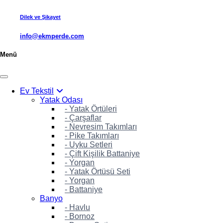
Dilek ve Şikayet
info@ekmperde.com
Menü
Ev Tekstil
Yatak Odası
- Yatak Örtüleri
- Çarşaflar
- Nevresim Takımları
- Pike Takımları
- Uyku Setleri
- Çift Kişilik Battaniye
- Yorgan
- Yatak Örtüsü Seti
- Yorgan
- Battaniye
Banyo
- Havlu
- Bornoz