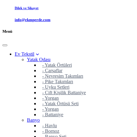
Dilek ve Şikayet
info@ekmperde.com
Menü
Ev Tekstil
Yatak Odası
- Yatak Örtüleri
- Çarşaflar
- Nevresim Takımları
- Pike Takımları
- Uyku Setleri
- Çift Kişilik Battaniye
- Yorgan
- Yatak Örtüsü Seti
- Yorgan
- Battaniye
Banyo
- Havlu
- Bornoz
- Banyo Seti