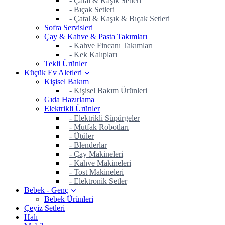
- Çatal & Kaşık Setleri
- Bıçak Setleri
- Çatal & Kaşık & Bıçak Setleri
Sofra Servisleri
Çay & Kahve & Pasta Takımları
- Kahve Fincanı Takımları
- Kek Kalıpları
Tekli Ürünler
Küçük Ev Aletleri
Kişisel Bakım
- Kişisel Bakım Ürünleri
Gıda Hazırlama
Elektrikli Ürünler
- Elektrikli Süpürgeler
- Mutfak Robotları
- Ütüler
- Blenderlar
- Çay Makineleri
- Kahve Makineleri
- Tost Makineleri
- Elektronik Setler
Bebek - Genç
Bebek Ürünleri
Çeyiz Setleri
Halı