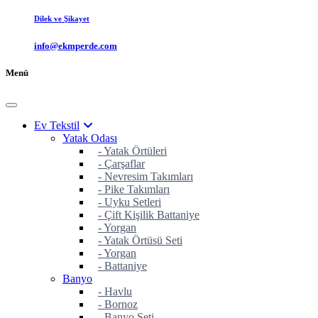
Dilek ve Şikayet
info@ekmperde.com
Menü
Ev Tekstil
Yatak Odası
- Yatak Örtüleri
- Çarşaflar
- Nevresim Takımları
- Pike Takımları
- Uyku Setleri
- Çift Kişilik Battaniye
- Yorgan
- Yatak Örtüsü Seti
- Yorgan
- Battaniye
Banyo
- Havlu
- Bornoz
- Banyo Seti