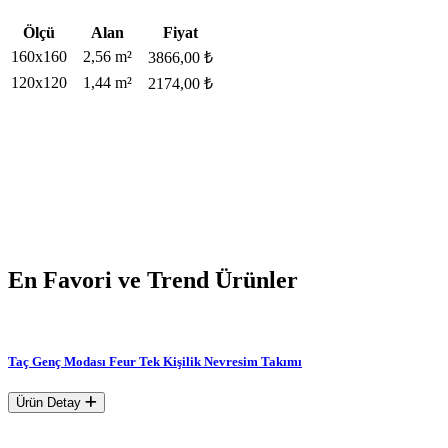
Ölçü
Alan
Fiyat
160x160
2,56 m²
3866,00 ₺
120x120
1,44 m²
2174,00 ₺
En Favori ve Trend Ürünler
Taç Genç Modası Feur Tek Kişilik Nevresim Takımı
Ürün Detay