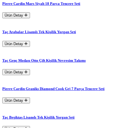
Pierre Cardin Mars Siyah 18 Parça Tencere Seti
Ürün Detay
Taç Arabalar Lisanslı Tek Kişilik Yorgan Seti
Ürün Detay
Taç Genç Modası Otto Çift Kişilik Nevresim Takımı
Ürün Detay
Pierre Cardin Graniks Diamond Cook Gri 7 Parça Tencere Seti
Ürün Detay
Taç Beşiktaş Lisanslı Tek Kişilik Yorgan Seti