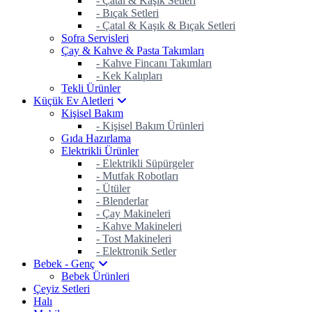
- Çatal & Kaşık Setleri
- Bıçak Setleri
- Çatal & Kaşık & Bıçak Setleri
Sofra Servisleri
Çay & Kahve & Pasta Takımları
- Kahve Fincanı Takımları
- Kek Kalıpları
Tekli Ürünler
Küçük Ev Aletleri
Kişisel Bakım
- Kişisel Bakım Ürünleri
Gıda Hazırlama
Elektrikli Ürünler
- Elektrikli Süpürgeler
- Mutfak Robotları
- Ütüler
- Blenderlar
- Çay Makineleri
- Kahve Makineleri
- Tost Makineleri
- Elektronik Setler
Bebek - Genç
Bebek Ürünleri
Çeyiz Setleri
Halı