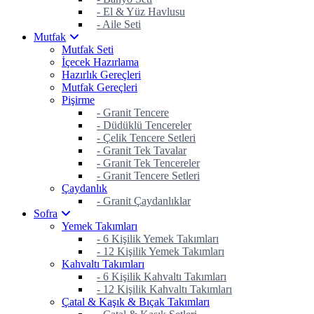
- El & Yüz Havlusu
- Aile Seti
Mutfak
Mutfak Seti
İçecek Hazırlama
Hazırlık Gereçleri
Mutfak Gereçleri
Pişirme
- Granit Tencere
- Düdüklü Tencereler
- Çelik Tencere Setleri
- Granit Tek Tavalar
- Granit Tek Tencereler
- Granit Tencere Setleri
Çaydanlık
- Granit Çaydanlıklar
Sofra
Yemek Takımları
- 6 Kişilik Yemek Takımları
- 12 Kişilik Yemek Takımları
Kahvaltı Takımları
- 6 Kişilik Kahvaltı Takımları
- 12 Kişilik Kahvaltı Takımları
Çatal & Kaşık & Bıçak Takımları